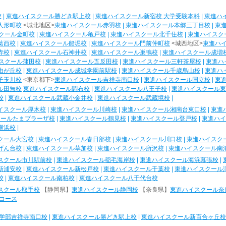
校
|
東進ハイスクール勝どき駅上校
|
東進ハイスクール新宿校 大学受験本科
|
東進ハ
人形町校
<城北地区>
東進ハイスクール赤羽校
|
東進ハイスクール本郷三丁目校
|
東
クール金町校
|
東進ハイスクール亀戸校
|
東進ハイスクール北千住校
|
東進ハイスク
葛西校
|
東進ハイスクール船堀校
|
東進ハイスクール門前仲町校
<城西地区>
東進ハ
寺校
|
東進ハイスクール石神井校
|
東進ハイスクール巣鴨校
|
東進ハイスクール成増
スクール蒲田校
|
東進ハイスクール五反田校
|
東進ハイスクール三軒茶屋校
|
東進ハ
由が丘校
|
東進ハイスクール成城学園前駅校
|
東進ハイスクール千歳烏山校
|
東進ハ
子玉川校
<東京都下>
東進ハイスクール吉祥寺南口校
|
東進ハイスクール国立校
|
東
ル田無校
東進ハイスクール調布校
|
東進ハイスクール八王子校
|
東進ハイスクール東
校
|
東進ハイスクール武蔵小金井校
|
東進ハイスクール武蔵境校
|
イスクール厚木校
|
東進ハイスクール川崎校
|
東進ハイスクール湘南台東口校
|
東進
クールたまプラーザ校
|
東進ハイスクール鶴見校
|
東進ハイスクール登戸校
|
東進ハイ
横浜校
|
クール大宮校
|
東進ハイスクール春日部校
|
東進ハイスクール川口校
|
東進ハイスク
げん台校
|
東進ハイスクール草加校
|
東進ハイスクール所沢校
|
東進ハイスクール南
スクール市川駅前校
|
東進ハイスクール稲毛海岸校
|
東進ハイスクール海浜幕張校
|
新浦安校
|
東進ハイスクール新松戸校
|
東進ハイスクール千葉校
|
東進ハイスクール
校
|
東進ハイスクール南柏校
|
東進ハイスクール八千代台校
スクール取手校
【静岡県】
東進ハイスクール静岡校
【奈良県】
東進ハイスクール奈
コース
学部吉祥寺南口校
|
東進ハイスクール勝どき駅上校
|
東進ハイスクール新百合ヶ丘校