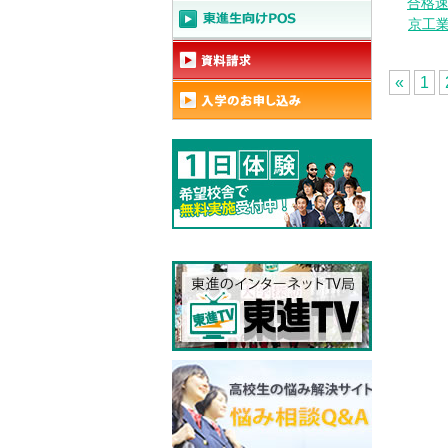
合格速
京工業
«
1