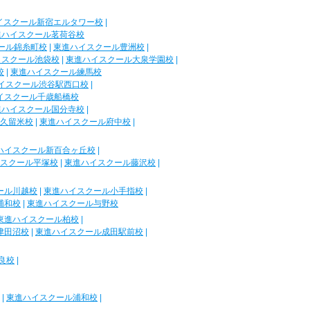
イスクール新宿エルタワー校
|
進ハイスクール茗荷谷校
ール錦糸町校
|
東進ハイスクール豊洲校
|
イスクール池袋校
|
東進ハイスクール大泉学園校
|
校
|
東進ハイスクール練馬校
イスクール渋谷駅西口校
|
イスクール千歳船橋校
進ハイスクール国分寺校
|
久留米校
|
東進ハイスクール府中校
|
ハイスクール新百合ヶ丘校
|
スクール平塚校
|
東進ハイスクール藤沢校
|
ール川越校
|
東進ハイスクール小手指校
|
浦和校
|
東進ハイスクール与野校
東進ハイスクール柏校
|
津田沼校
|
東進ハイスクール成田駅前校
|
良校
|
|
東進ハイスクール浦和校
|