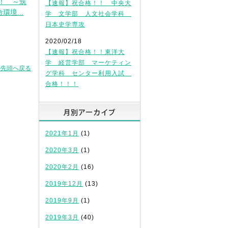
！ ～筑
【速報】祝合格！！ 中央大
環境...
学 文学部 人文社会学科
日本史学専攻
2020/02/18
【速報】祝合格！！東洋大
学 経営学部 マーケティン
の先頭へ戻る
グ学科 センター利用入試
合格！！！
月別アーカイブ
2021年1月
(1)
2020年3月
(1)
2020年2月
(16)
2019年12月
(13)
2019年9月
(1)
2019年3月
(40)