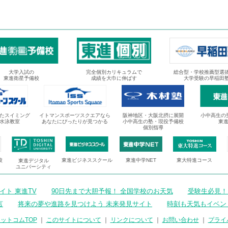
大学入試の
完全個別カリキュラムで
総合型・学校推薦型選
東進衛星予備校
成績を大巾に伸ばす
大学受験の早稲田
たスイミング
イトマンスポーツスクエアなら
阪神地区・大阪北摂に展開
小中高生の
水泳教室
あなたにぴったりが見つかる
小中高生の塾・現役予備校
東
個別指導
校
東進ビジネススクール
東進中学NET
東大特進コース
東進デジタル
ユニバーシティ
ト 東進TV
90日先まで大胆予報！ 全国学校のお天気
受験生必見！
言
将来の夢や進路を見つけよう 未来発見サイト
時刻も天気もイベン
ットコムTOP
｜
このサイトについて
｜
リンクについて
｜
お問い合わせ
｜
プライ