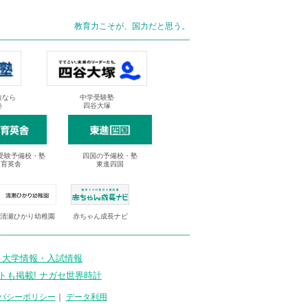
教育力こそが、国力だと思う。
抜なら
中学受験塾
塾
四谷大塚
受験予備校・塾
四国の予備校・塾
進育英舎
東進四国
清瀬ひかり幼稚園
赤ちゃん成長ナビ
 大学情報・入試情報
トも掲載! ナガセ世界時計
バシーポリシー
｜
データ利用