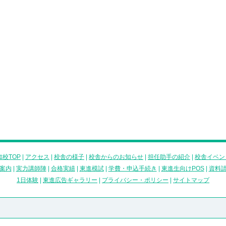
校TOP
|
アクセス
|
校舎の様子
|
校舎からのお知らせ
|
担任助手の紹介
|
校舎イベン
案内
|
実力講師陣
|
合格実績
|
東進模試
|
学費・申込手続き
|
東進生向けPOS
|
資料
1日体験
|
東進広告ギャラリー
|
プライバシー・ポリシー
|
サイトマップ