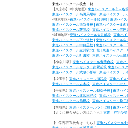
東進ハイスクール校舎一覧
【東京都】<中央地区>
東進ハイスクール市ヶ谷
東進ハイスクール高田馬場校
|
東進ハイスクール
<城東地区>
東進ハイスクール綾瀬校
|
東進ハイス
東進ハイスクール西新井校
|
東進ハイスクール西
東進ハイスクール荻窪校
|
東進ハイスクール高円
<城南地区>
東進ハイスクール大井町校
|
東進ハイ
東進ハイスクール下北沢校
|
東進ハイスクール自
東進ハイスクール中目黒校
|
東進ハイスクール二
東進ハイスクール立川駅北口校
|
東進ハイスクー
東進ハイスクール町田校
|
東進ハイスクール三鷹
【神奈川県】
東進ハイスクール青葉台校
|
東進ハ
東進ハイスクールセンター南駅前校
東進ハイス
東進ハイスクール武蔵小杉校
|
東進ハイスクール
【埼玉県】
東進ハイスクール浦和校
|
東進ハイス
東進ハイスクール志木校
|
東進ハイスクールせん
【千葉県】
東進ハイスクール我孫子校
|
東進ハイ
東進ハイスクール北習志野校
|
東進ハイスクール
東進ハイスクール船橋校
|
東進ハイスクール松戸
【茨城県】
東進ハイスクールつくば校
|
東進ハイ
【近くに校舎がない方はこちら】
東進 在宅受講
【中学部設置校舎はこちら】
東進ハイスクール中