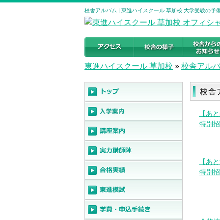
校舎アルバム | 東進ハイスクール 草加校 大学受験の予備校・
東進ハイスクール 草加校
»
校舎アル
校舎
【あと
特別招
【あと
特別招