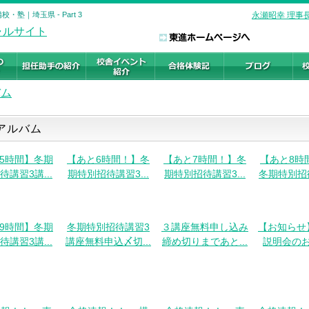
塾｜埼玉県 - Part 3
永瀬昭幸 理事
バム
アルバム
5時間】冬期
【あと6時間！】冬
【あと7時間！】冬
【あと8時
待講習3講...
期特別招待講習3...
期特別招待講習3...
冬期特別招待
9時間】冬期
冬期特別招待講習3
３講座無料申し込み
【お知らせ
待講習3講...
講座無料申込〆切...
締め切りまであと...
説明会の