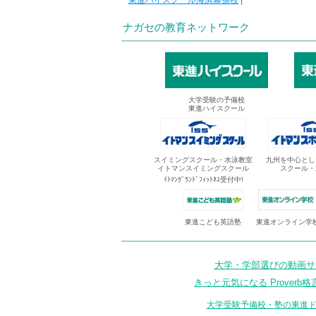
東進ハイスクール海浜幕張校
|
ナガセの教育ネットワーク
大学受験の予備校
東進ハイスクール
スイミングスクール・水泳教室
九州を中心とし
イトマンスイミングスクール
スクール・
ｲﾄﾏﾝｸﾞﾗﾝﾄﾞﾌｨｯﾄﾈｽ受付中!
東進オンライン学
東進こども英語塾
大学・学部選びの動画サイ
きっと元気になる Proverb格
大学受験予備校・塾の東進ド