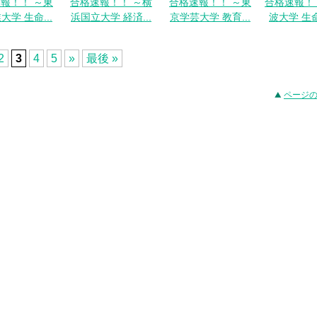
報！！ ～東
合格速報！！ ～横
合格速報！！ ～東
合格速報！
大学 生命...
浜国立大学 経済...
京学芸大学 教育...
波大学 生命
2
3
4
5
»
最後 »
ページ