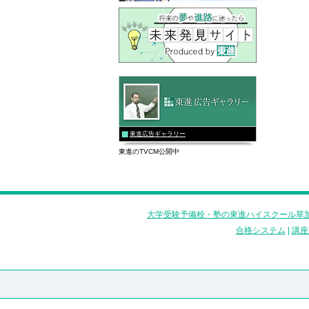
東進広告ギャラリー
東進のTVCM公開中
大学受験予備校・塾の東進ハイスクール草加
合格システム
|
講座