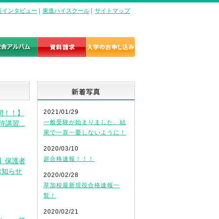
長インタビュー
|
東進ハイスクール
|
サイトマップ
新着写真
2021/01/29
間！！】
一般受験が始まりました。結
講習...
果で一喜一憂しないように！
2020/03/10
超合格速報！！！
】保護者
お知らせ
2020/02/28
草加校最新現役合格速報一
覧！
2020/02/21