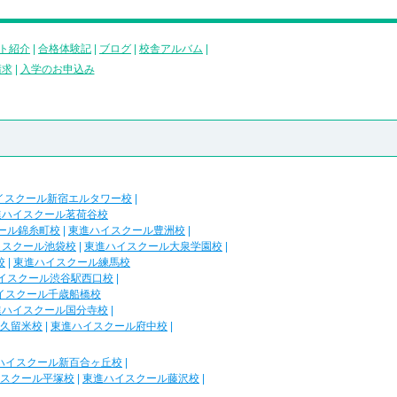
ト紹介
|
合格体験記
|
ブログ
|
校舎アルバム
|
請求
|
入学のお申込み
イスクール新宿エルタワー校
|
進ハイスクール茗荷谷校
ール錦糸町校
|
東進ハイスクール豊洲校
|
イスクール池袋校
|
東進ハイスクール大泉学園校
|
校
|
東進ハイスクール練馬校
イスクール渋谷駅西口校
|
イスクール千歳船橋校
進ハイスクール国分寺校
|
久留米校
|
東進ハイスクール府中校
|
ハイスクール新百合ヶ丘校
|
スクール平塚校
|
東進ハイスクール藤沢校
|