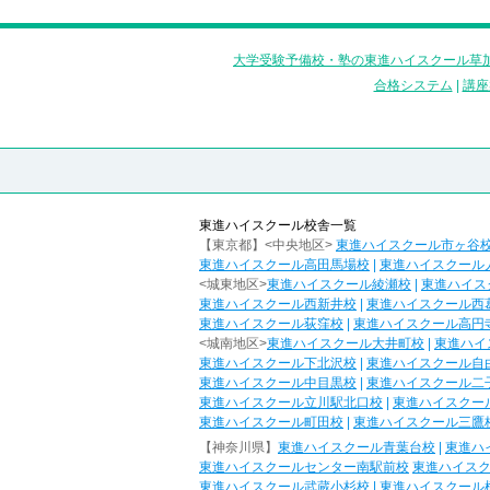
大学受験予備校・塾の東進ハイスクール草加
合格システム
|
講座
東進ハイスクール校舎一覧
【東京都】<中央地区>
東進ハイスクール市ヶ谷
東進ハイスクール高田馬場校
|
東進ハイスクール
<城東地区>
東進ハイスクール綾瀬校
|
東進ハイス
東進ハイスクール西新井校
|
東進ハイスクール西
東進ハイスクール荻窪校
|
東進ハイスクール高円
<城南地区>
東進ハイスクール大井町校
|
東進ハイ
東進ハイスクール下北沢校
|
東進ハイスクール自
東進ハイスクール中目黒校
|
東進ハイスクール二
東進ハイスクール立川駅北口校
|
東進ハイスクー
東進ハイスクール町田校
|
東進ハイスクール三鷹
【神奈川県】
東進ハイスクール青葉台校
|
東進ハ
東進ハイスクールセンター南駅前校
東進ハイス
東進ハイスクール武蔵小杉校
|
東進ハイスクール