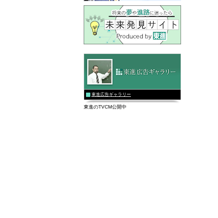
東進広告ギャラリー
東進のTVCM公開中