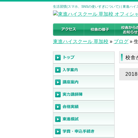
生活習慣(スマホ、SNSの使いすぎについて) | 東進ハ
東進ハイスクール 草加校
»
ブログ
»
校舎
20