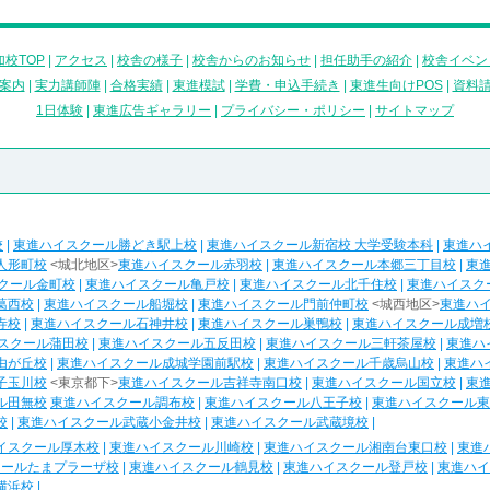
校TOP
|
アクセス
|
校舎の様子
|
校舎からのお知らせ
|
担任助手の紹介
|
校舎イベン
案内
|
実力講師陣
|
合格実績
|
東進模試
|
学費・申込手続き
|
東進生向けPOS
|
資料
1日体験
|
東進広告ギャラリー
|
プライバシー・ポリシー
|
サイトマップ
校
|
東進ハイスクール勝どき駅上校
|
東進ハイスクール新宿校 大学受験本科
|
東進ハ
人形町校
<城北地区>
東進ハイスクール赤羽校
|
東進ハイスクール本郷三丁目校
|
東
クール金町校
|
東進ハイスクール亀戸校
|
東進ハイスクール北千住校
|
東進ハイスク
葛西校
|
東進ハイスクール船堀校
|
東進ハイスクール門前仲町校
<城西地区>
東進ハ
寺校
|
東進ハイスクール石神井校
|
東進ハイスクール巣鴨校
|
東進ハイスクール成増
スクール蒲田校
|
東進ハイスクール五反田校
|
東進ハイスクール三軒茶屋校
|
東進ハ
由が丘校
|
東進ハイスクール成城学園前駅校
|
東進ハイスクール千歳烏山校
|
東進ハ
子玉川校
<東京都下>
東進ハイスクール吉祥寺南口校
|
東進ハイスクール国立校
|
東
ル田無校
東進ハイスクール調布校
|
東進ハイスクール八王子校
|
東進ハイスクール東
校
|
東進ハイスクール武蔵小金井校
|
東進ハイスクール武蔵境校
|
イスクール厚木校
|
東進ハイスクール川崎校
|
東進ハイスクール湘南台東口校
|
東進
クールたまプラーザ校
|
東進ハイスクール鶴見校
|
東進ハイスクール登戸校
|
東進ハイ
横浜校
|