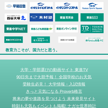
教育力こそが、国力だと思う。
大学・学部選びの動画サイト 東進TV
90日先まで大胆予報！ 全国学校のお天気
受験生必見！ 大学情報・入試情報
きっと元気になる Proverb格言
将来の夢や進路を見つけよう 未来発見サイト
時刻も天気もイベントも掲載! ナガセ世界時計