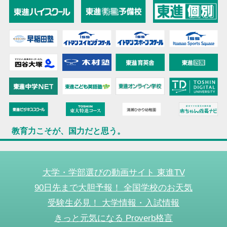
教育力こそが、国力だと思う。
大学・学部選びの動画サイト 東進TV
90日先まで大胆予報！ 全国学校のお天気
受験生必見！ 大学情報・入試情報
きっと元気になる Proverb格言