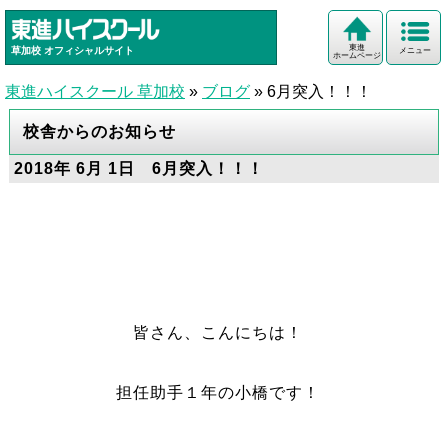
東進
草加校
オフィシャルサイト
メニュー
ホームページ
東進ハイスクール 草加校
»
ブログ
»
6月突入！！！
校舎からのお知らせ
2018年 6月 1日 6月突入！！！
皆さん、こんにちは！
担任助手１年の小橋です！