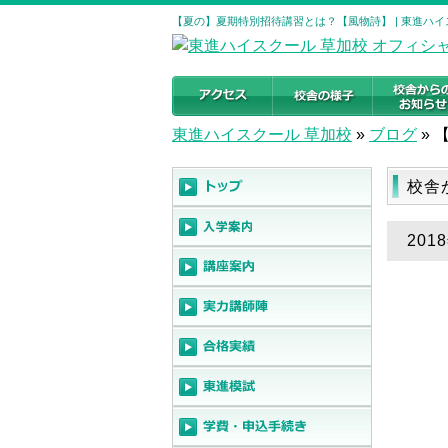
【夏の】夏期特別招待講習とは？【風物詩】 | 東進ハイ
東進ハイスクール 草加校
»
ブログ
»
校舎
20