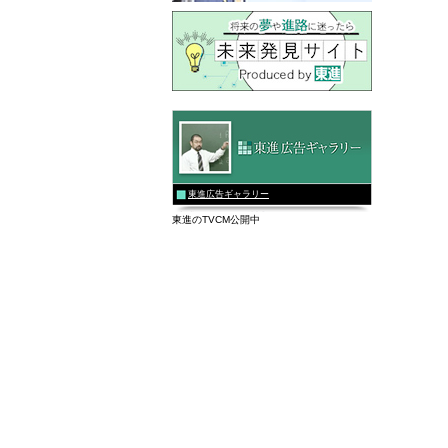
東進広告ギャラリー
東進のTVCM公開中