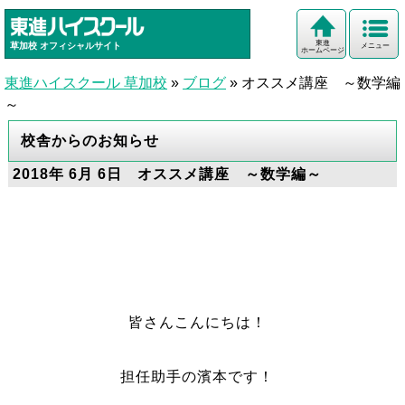
東進
草加校
オフィシャルサイト
メニュー
ホームページ
東進ハイスクール 草加校
»
ブログ
»
オススメ講座 ～数学編
～
校舎からのお知らせ
2018年 6月 6日 オススメ講座 ～数学編～
皆さんこんにちは！
担任助手の濱本です！