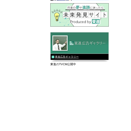
東進広告ギャラリー
東進のTVCM公開中