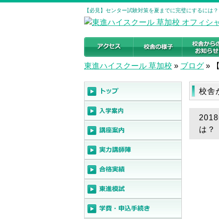
【必見】センター試験対策を夏までに完璧にするには？ 
東進ハイスクール 草加校
»
ブログ
»
校舎
20
は？