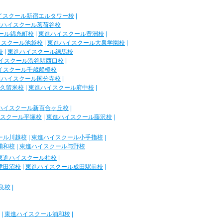
イスクール新宿エルタワー校
|
進ハイスクール茗荷谷校
ール錦糸町校
|
東進ハイスクール豊洲校
|
イスクール池袋校
|
東進ハイスクール大泉学園校
|
校
|
東進ハイスクール練馬校
イスクール渋谷駅西口校
|
イスクール千歳船橋校
進ハイスクール国分寺校
|
久留米校
|
東進ハイスクール府中校
|
ハイスクール新百合ヶ丘校
|
スクール平塚校
|
東進ハイスクール藤沢校
|
ール川越校
|
東進ハイスクール小手指校
|
浦和校
|
東進ハイスクール与野校
東進ハイスクール柏校
|
津田沼校
|
東進ハイスクール成田駅前校
|
良校
|
|
東進ハイスクール浦和校
|