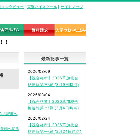
長インタビュー
|
東進ハイスクール
|
サイトマップ
！！
最新記事一覧
2026/03/09
時
【祝合格🌸】2026草加校合
格速報第三弾!!(3月9日時点)
2026/03/04
【祝合格🌸】2026草加校合
格速報第ニ弾!!(3月4日時点)
次の記事へ
2026/02/24
【祝合格🌸】2026草加校合
の先頭へ戻る
格速報第一弾!!(2月24日時点)