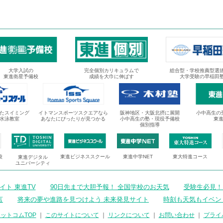
大学入試の
完全個別カリキュラムで
総合型・学校推薦型選
東進衛星予備校
成績を大巾に伸ばす
大学受験の早稲田
たスイミング
イトマンスポーツスクエアなら
阪神地区・大阪北摂に展開
小中高生の
水泳教室
あなたにぴったりが見つかる
小中高生の塾・現役予備校
東
個別指導
校
東進ビジネススクール
東進中学NET
東大特進コース
東進デジタル
ユニバーシティ
ト 東進TV
90日先まで大胆予報！ 全国学校のお天気
受験生必見！
言
将来の夢や進路を見つけよう 未来発見サイト
時刻も天気もイベン
ットコムTOP
｜
このサイトについて
｜
リンクについて
｜
お問い合わせ
｜
プライ