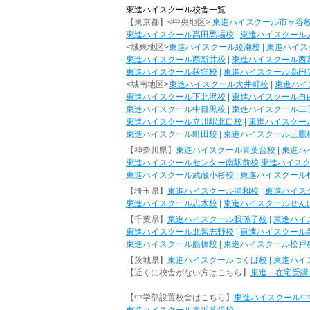
東進ハイスクール校舎一覧
【東京都】<中央地区>
東進ハイスクール市ヶ谷
東進ハイスクール高田馬場校
|
東進ハイスクール
<城東地区>
東進ハイスクール綾瀬校
|
東進ハイス
東進ハイスクール西新井校
|
東進ハイスクール西
東進ハイスクール荻窪校
|
東進ハイスクール高円
<城南地区>
東進ハイスクール大井町校
|
東進ハイ
東進ハイスクール下北沢校
|
東進ハイスクール自
東進ハイスクール中目黒校
|
東進ハイスクール二
東進ハイスクール立川駅北口校
|
東進ハイスクー
東進ハイスクール町田校
|
東進ハイスクール三鷹
【神奈川県】
東進ハイスクール青葉台校
|
東進ハ
東進ハイスクールセンター南駅前校
東進ハイス
東進ハイスクール武蔵小杉校
|
東進ハイスクール
【埼玉県】
東進ハイスクール浦和校
|
東進ハイス
東進ハイスクール志木校
|
東進ハイスクールせん
【千葉県】
東進ハイスクール我孫子校
|
東進ハイ
東進ハイスクール北習志野校
|
東進ハイスクール
東進ハイスクール船橋校
|
東進ハイスクール松戸
【茨城県】
東進ハイスクールつくば校
|
東進ハイ
【近くに校舎がない方はこちら】
東進 在宅受講
【中学部設置校舎はこちら】
東進ハイスクール中