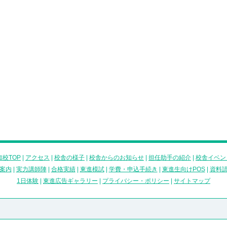
校TOP
|
アクセス
|
校舎の様子
|
校舎からのお知らせ
|
担任助手の紹介
|
校舎イベン
案内
|
実力講師陣
|
合格実績
|
東進模試
|
学費・申込手続き
|
東進生向けPOS
|
資料
1日体験
|
東進広告ギャラリー
|
プライバシー・ポリシー
|
サイトマップ