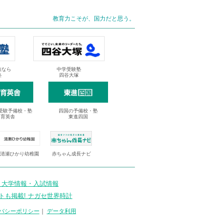
教育力こそが、国力だと思う。
抜なら
中学受験塾
塾
四谷大塚
受験予備校・塾
四国の予備校・塾
進育英舎
東進四国
清瀬ひかり幼稚園
赤ちゃん成長ナビ
 大学情報・入試情報
トも掲載! ナガセ世界時計
バシーポリシー
｜
データ利用