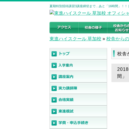
夏期特別招待講習3講座締切まで…あと「16時間」！！ 
東進ハイスクール 草加校
»
校舎から
校舎
20
間」