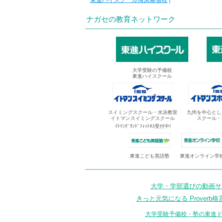
東進ハイスクール海浜幕張校
|
ナガセの教育ネットワーク
大学受験の予備校
東進ハイスクール
スイミングスクール・水泳教室
九州を中心とし
イトマンスイミングスクール
スクール・
ｲﾄﾏﾝｸﾞﾗﾝﾄﾞﾌｨｯﾄﾈｽ受付中!
東進オンライン学
東進こども英語塾
大学・学部選びの動画サイ
きっと元気になる Proverb格
大学受験予備校・塾の東進ド