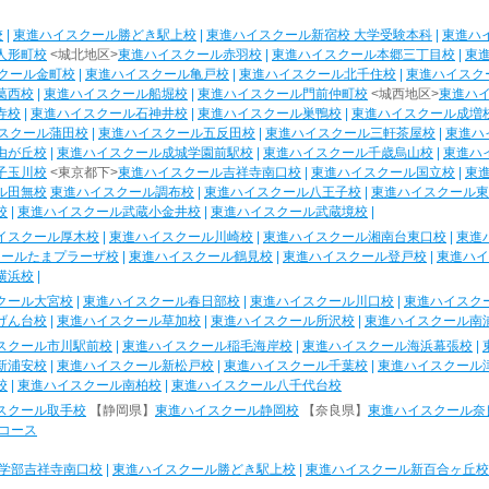
校
|
東進ハイスクール勝どき駅上校
|
東進ハイスクール新宿校 大学受験本科
|
東進ハ
人形町校
<城北地区>
東進ハイスクール赤羽校
|
東進ハイスクール本郷三丁目校
|
東
クール金町校
|
東進ハイスクール亀戸校
|
東進ハイスクール北千住校
|
東進ハイスク
葛西校
|
東進ハイスクール船堀校
|
東進ハイスクール門前仲町校
<城西地区>
東進ハ
寺校
|
東進ハイスクール石神井校
|
東進ハイスクール巣鴨校
|
東進ハイスクール成増
スクール蒲田校
|
東進ハイスクール五反田校
|
東進ハイスクール三軒茶屋校
|
東進ハ
由が丘校
|
東進ハイスクール成城学園前駅校
|
東進ハイスクール千歳烏山校
|
東進ハ
子玉川校
<東京都下>
東進ハイスクール吉祥寺南口校
|
東進ハイスクール国立校
|
東
ル田無校
東進ハイスクール調布校
|
東進ハイスクール八王子校
|
東進ハイスクール東
校
|
東進ハイスクール武蔵小金井校
|
東進ハイスクール武蔵境校
|
イスクール厚木校
|
東進ハイスクール川崎校
|
東進ハイスクール湘南台東口校
|
東進
クールたまプラーザ校
|
東進ハイスクール鶴見校
|
東進ハイスクール登戸校
|
東進ハイ
横浜校
|
クール大宮校
|
東進ハイスクール春日部校
|
東進ハイスクール川口校
|
東進ハイスク
げん台校
|
東進ハイスクール草加校
|
東進ハイスクール所沢校
|
東進ハイスクール南
スクール市川駅前校
|
東進ハイスクール稲毛海岸校
|
東進ハイスクール海浜幕張校
|
新浦安校
|
東進ハイスクール新松戸校
|
東進ハイスクール千葉校
|
東進ハイスクール
校
|
東進ハイスクール南柏校
|
東進ハイスクール八千代台校
スクール取手校
【静岡県】
東進ハイスクール静岡校
【奈良県】
東進ハイスクール奈
コース
学部吉祥寺南口校
|
東進ハイスクール勝どき駅上校
|
東進ハイスクール新百合ヶ丘校