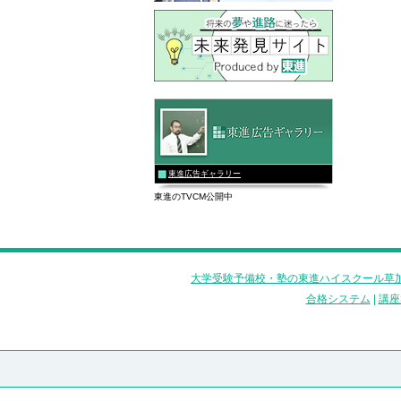
東進広告ギャラリー
東進のTVCM公開中
大学受験予備校・塾の東進ハイスクール草加
合格システム
|
講座