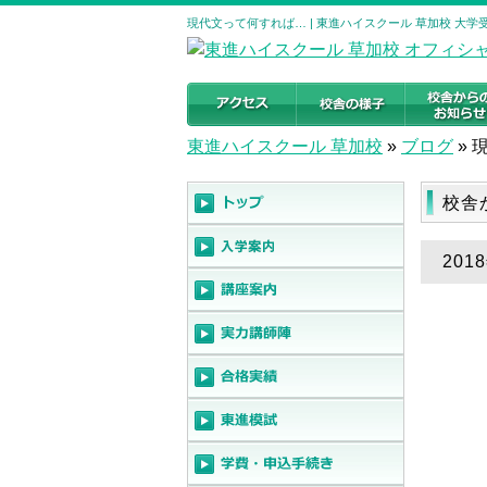
現代文って何すれば… | 東進ハイスクール 草加校 大
東進ハイスクール 草加校
»
ブログ
»
校舎
20