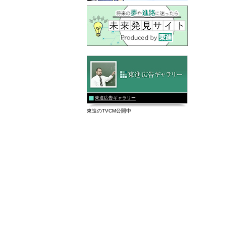
東進広告ギャラリー
東進のTVCM公開中