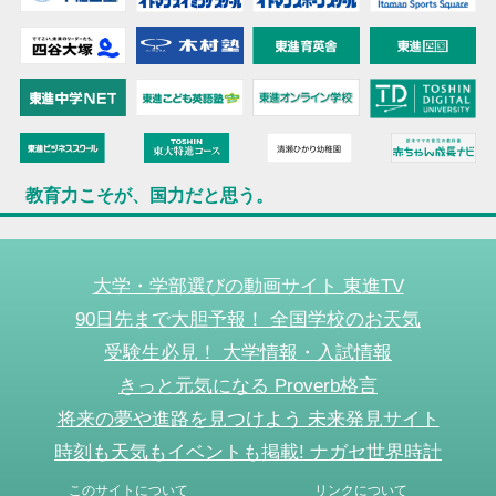
教育力こそが、国力だと思う。
大学・学部選びの動画サイト 東進TV
90日先まで大胆予報！ 全国学校のお天気
受験生必見！ 大学情報・入試情報
きっと元気になる Proverb格言
将来の夢や進路を見つけよう 未来発見サイト
時刻も天気もイベントも掲載! ナガセ世界時計
このサイトについて
リンクについて