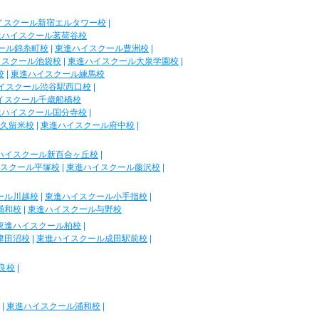
イスクール新宿エルタワー校
|
進ハイスクール茗荷谷校
ール錦糸町校
|
東進ハイスクール豊洲校
|
イスクール池袋校
|
東進ハイスクール大泉学園校
|
校
|
東進ハイスクール練馬校
イスクール渋谷駅西口校
|
イスクール千歳船橋校
進ハイスクール国分寺校
|
久留米校
|
東進ハイスクール府中校
|
ハイスクール新百合ヶ丘校
|
スクール平塚校
|
東進ハイスクール藤沢校
|
ール川越校
|
東進ハイスクール小手指校
|
浦和校
|
東進ハイスクール与野校
東進ハイスクール柏校
|
津田沼校
|
東進ハイスクール成田駅前校
|
良校
|
|
東進ハイスクール浦和校
|