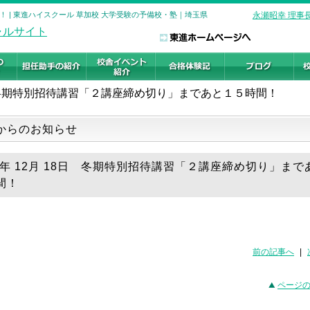
 | 東進ハイスクール 草加校 大学受験の予備校・塾｜埼玉県
永瀬昭幸 理事
冬期特別招待講習「２講座締め切り」まであと１５時間！
からのお知らせ
18年 12月 18日 冬期特別招待講習「２講座締め切り」まで
間！
前の記事へ
|
ページ