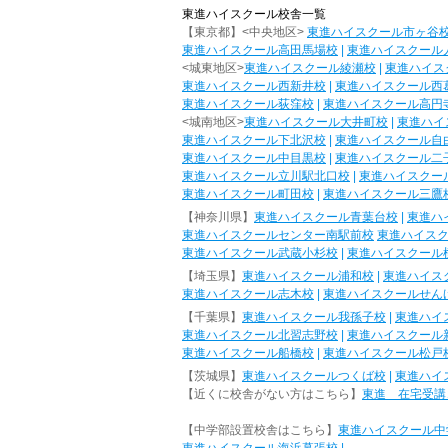
東進ハイスクール校舎一覧
【東京都】<中央地区>
東進ハイスクール市ヶ谷
東進ハイスクール高田馬場校
|
東進ハイスクール
<城東地区>
東進ハイスクール綾瀬校
|
東進ハイス
東進ハイスクール西新井校
|
東進ハイスクール西
東進ハイスクール荻窪校
|
東進ハイスクール高円
<城南地区>
東進ハイスクール大井町校
|
東進ハイ
東進ハイスクール下北沢校
|
東進ハイスクール自
東進ハイスクール中目黒校
|
東進ハイスクール二
東進ハイスクール立川駅北口校
|
東進ハイスクー
東進ハイスクール町田校
|
東進ハイスクール三鷹
【神奈川県】
東進ハイスクール青葉台校
|
東進ハ
東進ハイスクールセンター南駅前校
東進ハイス
東進ハイスクール武蔵小杉校
|
東進ハイスクール
【埼玉県】
東進ハイスクール浦和校
|
東進ハイス
東進ハイスクール志木校
|
東進ハイスクールせん
【千葉県】
東進ハイスクール我孫子校
|
東進ハイ
東進ハイスクール北習志野校
|
東進ハイスクール
東進ハイスクール船橋校
|
東進ハイスクール松戸
【茨城県】
東進ハイスクールつくば校
|
東進ハイ
【近くに校舎がない方はこちら】
東進 在宅受講
【中学部設置校舎はこちら】
東進ハイスクール中