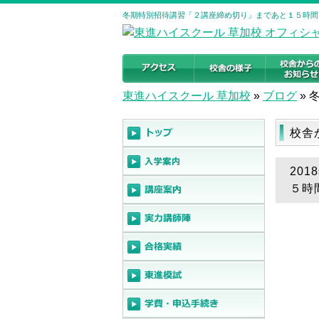
冬期特別招待講習「２講座締め切り」まであと１５時間！
東進ハイスクール 草加校
»
ブログ
»
校舎
20
５時