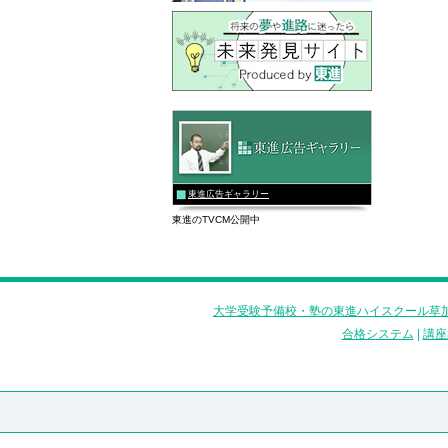
東進広告ギャラリー
東進のTVCM公開中
大学受験予備校・塾の東進ハイスクール草加
合格システム
|
講座