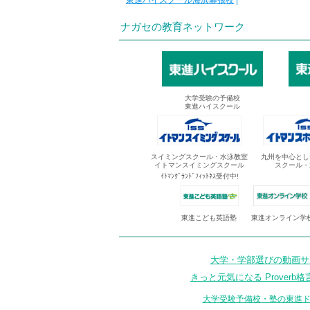
東進ハイスクール海浜幕張校
|
ナガセの教育ネットワーク
大学受験の予備校
東進ハイスクール
スイミングスクール・水泳教室
九州を中心とし
イトマンスイミングスクール
スクール・
ｲﾄﾏﾝｸﾞﾗﾝﾄﾞﾌｨｯﾄﾈｽ受付中!
東進オンライン学
東進こども英語塾
大学・学部選びの動画サイ
きっと元気になる Proverb格
大学受験予備校・塾の東進ド