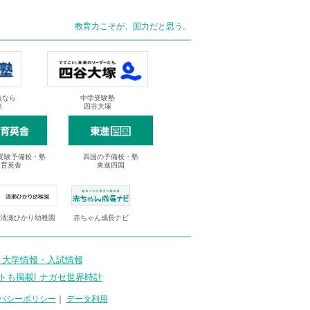
教育力こそが、国力だと思う。
抜なら
中学受験塾
塾
四谷大塚
受験予備校・塾
四国の予備校・塾
進育英舎
東進四国
清瀬ひかり幼稚園
赤ちゃん成長ナビ
 大学情報・入試情報
トも掲載! ナガセ世界時計
バシーポリシー
｜
データ利用