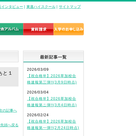
長インタビュー
|
東進ハイスクール
|
サイトマップ
最新記事一覧
2026/03/09
あと１
【祝合格🌸】2026草加校合
格速報第三弾!!(3月9日時点)
2026/03/04
【祝合格🌸】2026草加校合
格速報第ニ弾!!(3月4日時点)
次の記事へ
2026/02/24
【祝合格🌸】2026草加校合
の先頭へ戻る
格速報第一弾!!(2月24日時点)