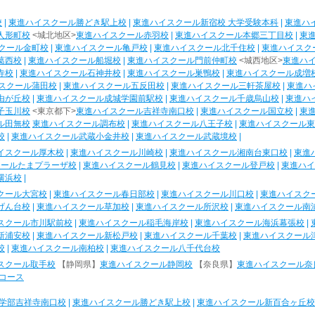
校
|
東進ハイスクール勝どき駅上校
|
東進ハイスクール新宿校 大学受験本科
|
東進ハ
人形町校
<城北地区>
東進ハイスクール赤羽校
|
東進ハイスクール本郷三丁目校
|
東
クール金町校
|
東進ハイスクール亀戸校
|
東進ハイスクール北千住校
|
東進ハイスク
葛西校
|
東進ハイスクール船堀校
|
東進ハイスクール門前仲町校
<城西地区>
東進ハ
寺校
|
東進ハイスクール石神井校
|
東進ハイスクール巣鴨校
|
東進ハイスクール成増
スクール蒲田校
|
東進ハイスクール五反田校
|
東進ハイスクール三軒茶屋校
|
東進ハ
由が丘校
|
東進ハイスクール成城学園前駅校
|
東進ハイスクール千歳烏山校
|
東進ハ
子玉川校
<東京都下>
東進ハイスクール吉祥寺南口校
|
東進ハイスクール国立校
|
東
ル田無校
東進ハイスクール調布校
|
東進ハイスクール八王子校
|
東進ハイスクール東
校
|
東進ハイスクール武蔵小金井校
|
東進ハイスクール武蔵境校
|
イスクール厚木校
|
東進ハイスクール川崎校
|
東進ハイスクール湘南台東口校
|
東進
クールたまプラーザ校
|
東進ハイスクール鶴見校
|
東進ハイスクール登戸校
|
東進ハイ
横浜校
|
クール大宮校
|
東進ハイスクール春日部校
|
東進ハイスクール川口校
|
東進ハイスク
げん台校
|
東進ハイスクール草加校
|
東進ハイスクール所沢校
|
東進ハイスクール南
スクール市川駅前校
|
東進ハイスクール稲毛海岸校
|
東進ハイスクール海浜幕張校
|
新浦安校
|
東進ハイスクール新松戸校
|
東進ハイスクール千葉校
|
東進ハイスクール
校
|
東進ハイスクール南柏校
|
東進ハイスクール八千代台校
スクール取手校
【静岡県】
東進ハイスクール静岡校
【奈良県】
東進ハイスクール奈
コース
学部吉祥寺南口校
|
東進ハイスクール勝どき駅上校
|
東進ハイスクール新百合ヶ丘校