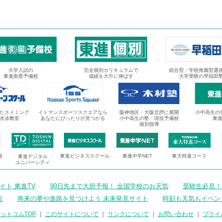
大学入試の
完全個別カリキュラムで
総合型・学校推薦型選
東進衛星予備校
成績を大巾に伸ばす
大学受験の早稲田
たスイミング
イトマンスポーツスクエアなら
阪神地区・大阪北摂に展開
小中高生の
水泳教室
あなたにぴったりが見つかる
小中高生の塾・現役予備校
東
個別指導
校
東進ビジネススクール
東進中学NET
東大特進コース
東進デジタル
ユニバーシティ
ト 東進TV
90日先まで大胆予報！ 全国学校のお天気
受験生必見！
言
将来の夢や進路を見つけよう 未来発見サイト
時刻も天気もイベン
ットコムTOP
｜
このサイトについて
｜
リンクについて
｜
お問い合わせ
｜
プライ