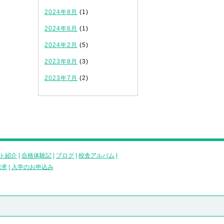
2024年8月
(1)
2024年6月
(1)
2024年2月
(5)
2023年8月
(3)
2023年7月
(2)
ト紹介
|
合格体験記
|
ブログ
|
校舎アルバム
|
請求
|
入学のお申込み