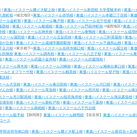
校
|
東進ハイスクール勝どき駅上校
|
東進ハイスクール新宿校 大学受験本科
|
東進ハ
人形町校
<城北地区>
東進ハイスクール赤羽校
|
東進ハイスクール本郷三丁目校
|
東
クール金町校
|
東進ハイスクール亀戸校
|
東進ハイスクール北千住校
|
東進ハイスク
葛西校
|
東進ハイスクール船堀校
|
東進ハイスクール門前仲町校
<城西地区>
東進ハ
寺校
|
東進ハイスクール石神井校
|
東進ハイスクール巣鴨校
|
東進ハイスクール成増
スクール蒲田校
|
東進ハイスクール五反田校
|
東進ハイスクール三軒茶屋校
|
東進ハ
由が丘校
|
東進ハイスクール成城学園前駅校
|
東進ハイスクール千歳烏山校
|
東進ハ
子玉川校
<東京都下>
東進ハイスクール吉祥寺南口校
|
東進ハイスクール国立校
|
東
ル田無校
東進ハイスクール調布校
|
東進ハイスクール八王子校
|
東進ハイスクール東
校
|
東進ハイスクール武蔵小金井校
|
東進ハイスクール武蔵境校
|
イスクール厚木校
|
東進ハイスクール川崎校
|
東進ハイスクール湘南台東口校
|
東進
クールたまプラーザ校
|
東進ハイスクール鶴見校
|
東進ハイスクール登戸校
|
東進ハイ
横浜校
|
クール大宮校
|
東進ハイスクール春日部校
|
東進ハイスクール川口校
|
東進ハイスク
げん台校
|
東進ハイスクール草加校
|
東進ハイスクール所沢校
|
東進ハイスクール南
スクール市川駅前校
|
東進ハイスクール稲毛海岸校
|
東進ハイスクール海浜幕張校
|
新浦安校
|
東進ハイスクール新松戸校
|
東進ハイスクール千葉校
|
東進ハイスクール
校
|
東進ハイスクール南柏校
|
東進ハイスクール八千代台校
スクール取手校
【静岡県】
東進ハイスクール静岡校
【奈良県】
東進ハイスクール奈
コース
学部吉祥寺南口校
|
東進ハイスクール勝どき駅上校
|
東進ハイスクール新百合ヶ丘校