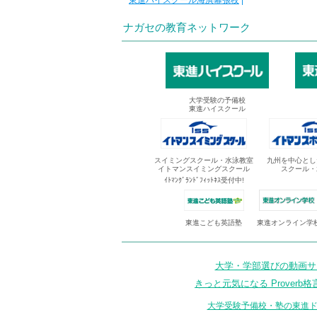
東進ハイスクール海浜幕張校
|
ナガセの教育ネットワーク
大学受験の予備校
東進ハイスクール
スイミングスクール・水泳教室
九州を中心とし
イトマンスイミングスクール
スクール・
ｲﾄﾏﾝｸﾞﾗﾝﾄﾞﾌｨｯﾄﾈｽ受付中!
東進オンライン学
東進こども英語塾
大学・学部選びの動画サイ
きっと元気になる Proverb格
大学受験予備校・塾の東進ド