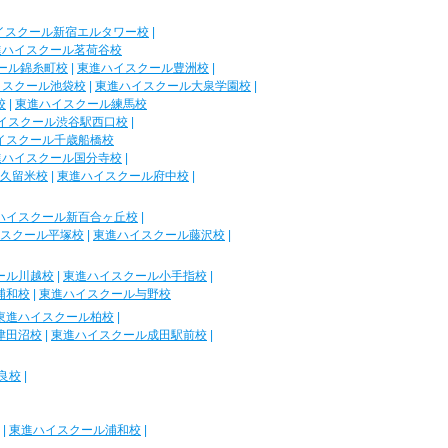
イスクール新宿エルタワー校
|
進ハイスクール茗荷谷校
ール錦糸町校
|
東進ハイスクール豊洲校
|
イスクール池袋校
|
東進ハイスクール大泉学園校
|
校
|
東進ハイスクール練馬校
イスクール渋谷駅西口校
|
イスクール千歳船橋校
進ハイスクール国分寺校
|
久留米校
|
東進ハイスクール府中校
|
ハイスクール新百合ヶ丘校
|
スクール平塚校
|
東進ハイスクール藤沢校
|
ール川越校
|
東進ハイスクール小手指校
|
浦和校
|
東進ハイスクール与野校
東進ハイスクール柏校
|
津田沼校
|
東進ハイスクール成田駅前校
|
良校
|
|
東進ハイスクール浦和校
|