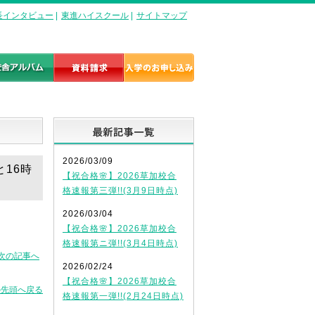
長インタビュー
|
東進ハイスクール
|
サイトマップ
最新記事一覧
2026/03/09
と16時
【祝合格🌸】2026草加校合
格速報第三弾!!(3月9日時点)
2026/03/04
【祝合格🌸】2026草加校合
格速報第ニ弾!!(3月4日時点)
次の記事へ
2026/02/24
【祝合格🌸】2026草加校合
の先頭へ戻る
格速報第一弾!!(2月24日時点)