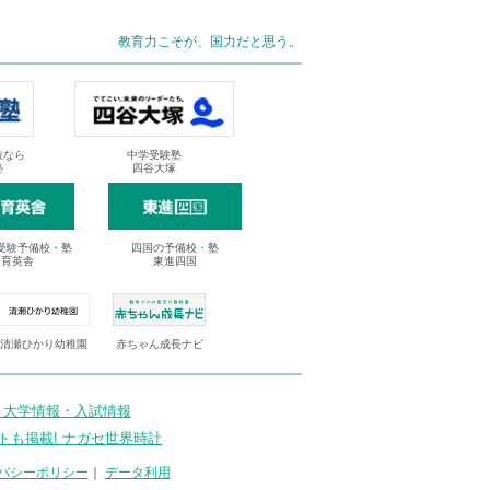
教育力こそが、国力だと思う。
抜なら
中学受験塾
塾
四谷大塚
受験予備校・塾
四国の予備校・塾
進育英舎
東進四国
清瀬ひかり幼稚園
赤ちゃん成長ナビ
 大学情報・入試情報
トも掲載! ナガセ世界時計
バシーポリシー
｜
データ利用