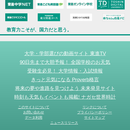
教育力こそが、国力だと思う。
大学・学部選びの動画サイト 東進TV
90日先まで大胆予報！ 全国学校のお天気
受験生必見！ 大学情報・入試情報
きっと元気になる Proverb格言
将来の夢や進路を見つけよう 未来発見サイト
時刻も天気もイベントも掲載! ナガセ世界時計
このサイトについて
リンクについて
お問い合わせ
プライバシーポリシー
データ利用
サイトマップ
ニュースリリース