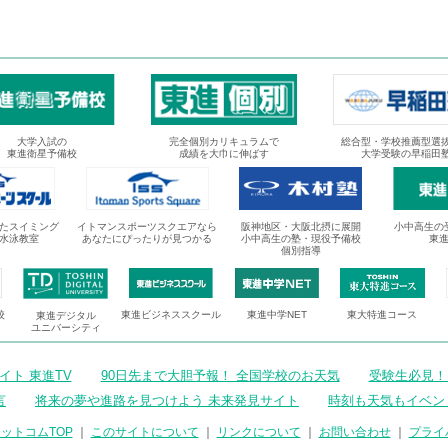
大学入試の
完全個別カリキュラムで
総合型・学校推薦型選
東進衛星予備校
成績を大巾に伸ばす
大学受験の早稲田
たスイミング
イトマンスポーツスクエアなら
阪神地区・大阪北摂に展開
小中高生の
水泳教室
あなたにぴったりが見つかる
小中高生の塾・現役予備校
東
個別指導
校
東進ビジネススクール
東進中学NET
東大特進コース
東進デジタル
ユニバーシティ
ト 東進TV
90日先まで大胆予報！ 全国学校のお天気
受験生必見！
言
将来の夢や進路を見つけよう 未来発見サイト
時刻も天気もイベン
ットコムTOP
｜
このサイトについて
｜
リンクについて
｜
お問い合わせ
｜
プライ