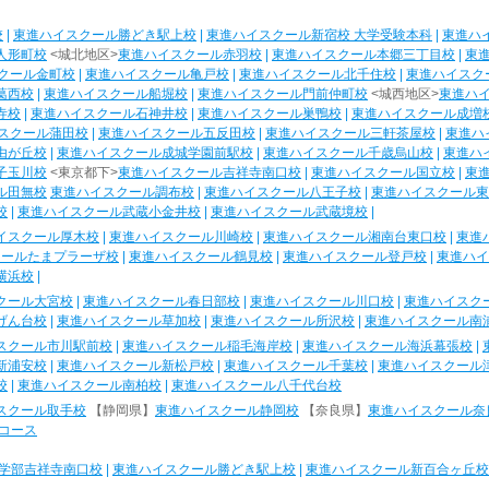
校
|
東進ハイスクール勝どき駅上校
|
東進ハイスクール新宿校 大学受験本科
|
東進ハ
人形町校
<城北地区>
東進ハイスクール赤羽校
|
東進ハイスクール本郷三丁目校
|
東
クール金町校
|
東進ハイスクール亀戸校
|
東進ハイスクール北千住校
|
東進ハイスク
葛西校
|
東進ハイスクール船堀校
|
東進ハイスクール門前仲町校
<城西地区>
東進ハ
寺校
|
東進ハイスクール石神井校
|
東進ハイスクール巣鴨校
|
東進ハイスクール成増
スクール蒲田校
|
東進ハイスクール五反田校
|
東進ハイスクール三軒茶屋校
|
東進ハ
由が丘校
|
東進ハイスクール成城学園前駅校
|
東進ハイスクール千歳烏山校
|
東進ハ
子玉川校
<東京都下>
東進ハイスクール吉祥寺南口校
|
東進ハイスクール国立校
|
東
ル田無校
東進ハイスクール調布校
|
東進ハイスクール八王子校
|
東進ハイスクール東
校
|
東進ハイスクール武蔵小金井校
|
東進ハイスクール武蔵境校
|
イスクール厚木校
|
東進ハイスクール川崎校
|
東進ハイスクール湘南台東口校
|
東進
クールたまプラーザ校
|
東進ハイスクール鶴見校
|
東進ハイスクール登戸校
|
東進ハイ
横浜校
|
クール大宮校
|
東進ハイスクール春日部校
|
東進ハイスクール川口校
|
東進ハイスク
げん台校
|
東進ハイスクール草加校
|
東進ハイスクール所沢校
|
東進ハイスクール南
スクール市川駅前校
|
東進ハイスクール稲毛海岸校
|
東進ハイスクール海浜幕張校
|
新浦安校
|
東進ハイスクール新松戸校
|
東進ハイスクール千葉校
|
東進ハイスクール
校
|
東進ハイスクール南柏校
|
東進ハイスクール八千代台校
スクール取手校
【静岡県】
東進ハイスクール静岡校
【奈良県】
東進ハイスクール奈
コース
学部吉祥寺南口校
|
東進ハイスクール勝どき駅上校
|
東進ハイスクール新百合ヶ丘校