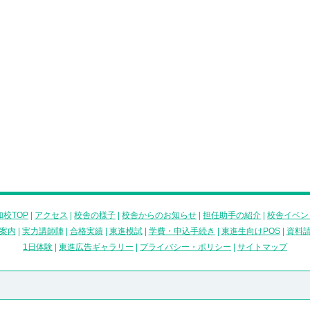
校TOP
|
アクセス
|
校舎の様子
|
校舎からのお知らせ
|
担任助手の紹介
|
校舎イベン
案内
|
実力講師陣
|
合格実績
|
東進模試
|
学費・申込手続き
|
東進生向けPOS
|
資料
1日体験
|
東進広告ギャラリー
|
プライバシー・ポリシー
|
サイトマップ