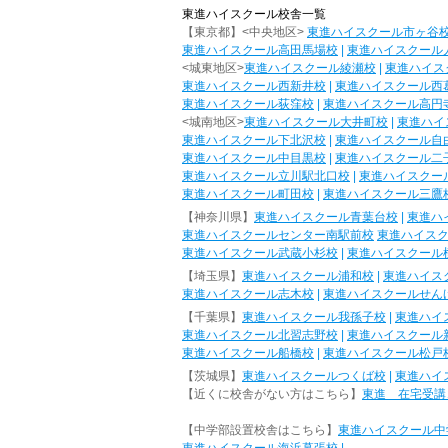
東進ハイスクール校舎一覧
【東京都】<中央地区>
東進ハイスクール市ヶ谷
東進ハイスクール高田馬場校
|
東進ハイスクール
<城東地区>
東進ハイスクール綾瀬校
|
東進ハイス
東進ハイスクール西新井校
|
東進ハイスクール西
東進ハイスクール荻窪校
|
東進ハイスクール高円
<城南地区>
東進ハイスクール大井町校
|
東進ハイ
東進ハイスクール下北沢校
|
東進ハイスクール自
東進ハイスクール中目黒校
|
東進ハイスクール二
東進ハイスクール立川駅北口校
|
東進ハイスクー
東進ハイスクール町田校
|
東進ハイスクール三鷹
【神奈川県】
東進ハイスクール青葉台校
|
東進ハ
東進ハイスクールセンター南駅前校
東進ハイス
東進ハイスクール武蔵小杉校
|
東進ハイスクール
【埼玉県】
東進ハイスクール浦和校
|
東進ハイス
東進ハイスクール志木校
|
東進ハイスクールせん
【千葉県】
東進ハイスクール我孫子校
|
東進ハイ
東進ハイスクール北習志野校
|
東進ハイスクール
東進ハイスクール船橋校
|
東進ハイスクール松戸
【茨城県】
東進ハイスクールつくば校
|
東進ハイ
【近くに校舎がない方はこちら】
東進 在宅受講
【中学部設置校舎はこちら】
東進ハイスクール中