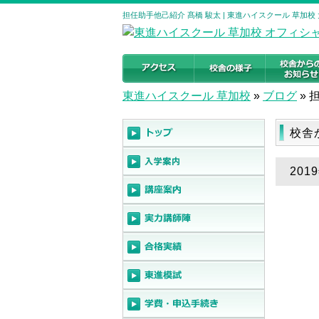
担任助手他己紹介 髙橋 駿太 | 東進ハイスクール 草加
東進ハイスクール 草加校
»
ブログ
»
校舎
20