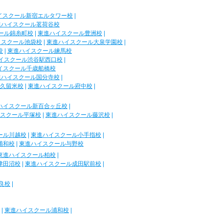
イスクール新宿エルタワー校
|
進ハイスクール茗荷谷校
ール錦糸町校
|
東進ハイスクール豊洲校
|
イスクール池袋校
|
東進ハイスクール大泉学園校
|
校
|
東進ハイスクール練馬校
イスクール渋谷駅西口校
|
イスクール千歳船橋校
進ハイスクール国分寺校
|
久留米校
|
東進ハイスクール府中校
|
ハイスクール新百合ヶ丘校
|
スクール平塚校
|
東進ハイスクール藤沢校
|
ール川越校
|
東進ハイスクール小手指校
|
浦和校
|
東進ハイスクール与野校
東進ハイスクール柏校
|
津田沼校
|
東進ハイスクール成田駅前校
|
良校
|
|
東進ハイスクール浦和校
|