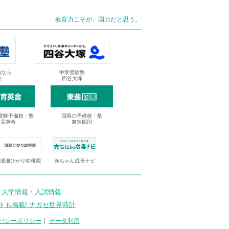
教育力こそが、国力だと思う。
抜なら
中学受験塾
塾
四谷大塚
受験予備校・塾
四国の予備校・塾
進育英舎
東進四国
清瀬ひかり幼稚園
赤ちゃん成長ナビ
 大学情報・入試情報
トも掲載! ナガセ世界時計
バシーポリシー
｜
データ利用