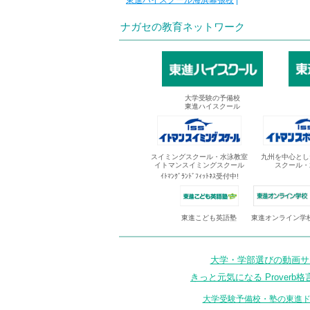
東進ハイスクール海浜幕張校
|
ナガセの教育ネットワーク
大学受験の予備校
東進ハイスクール
スイミングスクール・水泳教室
九州を中心とし
イトマンスイミングスクール
スクール・
ｲﾄﾏﾝｸﾞﾗﾝﾄﾞﾌｨｯﾄﾈｽ受付中!
東進オンライン学
東進こども英語塾
大学・学部選びの動画サイ
きっと元気になる Proverb格
大学受験予備校・塾の東進ド