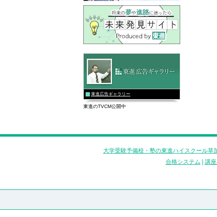
東進広告ギャラリー
東進のTVCM公開中
大学受験予備校・塾の東進ハイスクール草加
合格システム
|
講座