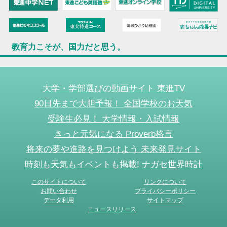
教育力こそが、国力だと思う。
大学・学部選びの動画サイト 東進TV
90日先まで大胆予報！ 全国学校のお天気
受験生必見！ 大学情報・入試情報
きっと元気になる Proverb格言
将来の夢や進路を見つけよう 未来発見サイト
時刻も天気もイベントも掲載! ナガセ世界時計
このサイトについて
リンクについて
お問い合わせ
プライバシーポリシー
データ利用
サイトマップ
ニュースリリース