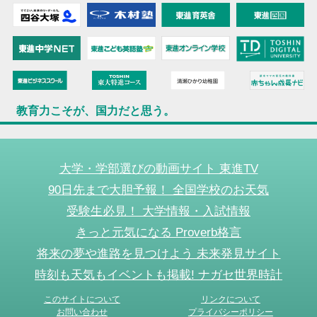
教育力こそが、国力だと思う。
大学・学部選びの動画サイト 東進TV
90日先まで大胆予報！ 全国学校のお天気
受験生必見！ 大学情報・入試情報
きっと元気になる Proverb格言
将来の夢や進路を見つけよう 未来発見サイト
時刻も天気もイベントも掲載! ナガセ世界時計
このサイトについて
リンクについて
お問い合わせ
プライバシーポリシー