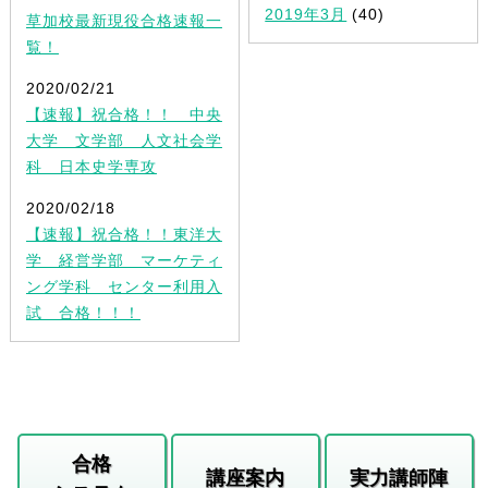
2019年3月
(40)
草加校最新現役合格速報一
覧！
2020/02/21
【速報】祝合格！！ 中央
大学 文学部 人文社会学
科 日本史学専攻
2020/02/18
【速報】祝合格！！東洋大
学 経営学部 マーケティ
ング学科 センター利用入
試 合格！！！
合格
講座案内
実力講師陣