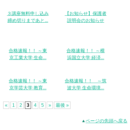
３講座無料申し込み
【お知らせ】保護者
締め切りまであと...
説明会のお知らせ
合格速報！！ ～東
合格速報！！ ～横
京工業大学 生命...
浜国立大学 経済...
合格速報！！ ～東
合格速報！！ ～筑
京学芸大学 教育...
波大学 生命環境...
«
1
2
3
4
5
»
最後 »
ページの先頭へ戻る