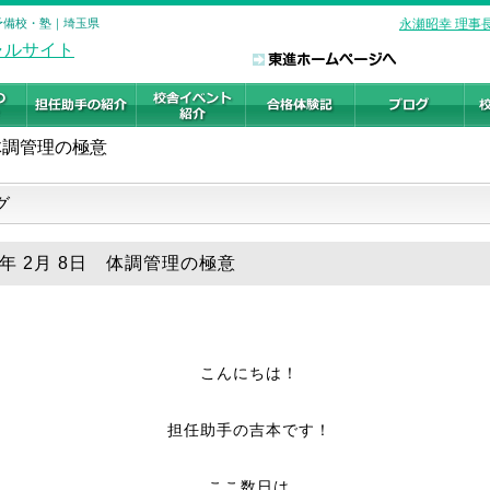
の予備校・塾｜埼玉県
永瀬昭幸 理事
体調管理の極意
グ
0年 2月 8日 体調管理の極意
こんにちは！
担任助手の吉本です！
ここ数日は