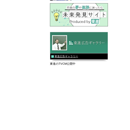
東進広告ギャラリー
東進のTVCM公開中