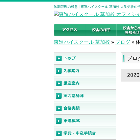
体調管理の極意 | 東進ハイスクール 草加校 大学受験
東進ハイスクール 草加校
»
ブログ
»
ブロ
202