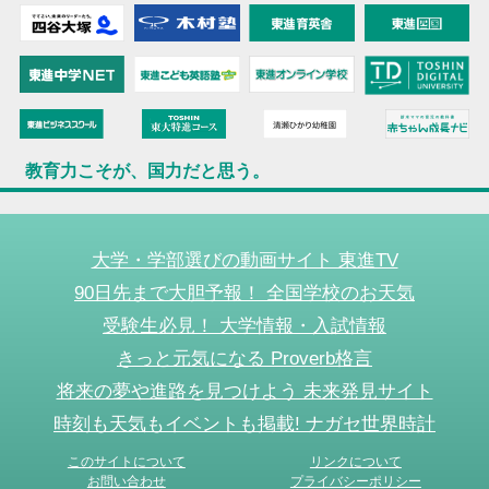
教育力こそが、国力だと思う。
大学・学部選びの動画サイト 東進TV
90日先まで大胆予報！ 全国学校のお天気
受験生必見！ 大学情報・入試情報
きっと元気になる Proverb格言
将来の夢や進路を見つけよう 未来発見サイト
時刻も天気もイベントも掲載! ナガセ世界時計
このサイトについて
リンクについて
お問い合わせ
プライバシーポリシー