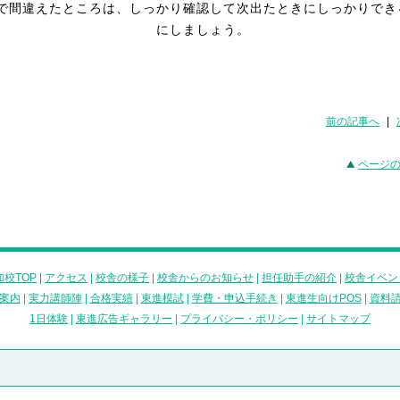
で間違えたところは、しっかり確認して次出たときにしっかりでき
にしましょう。
前の記事へ
|
ページ
校TOP
|
アクセス
|
校舎の様子
|
校舎からのお知らせ
|
担任助手の紹介
|
校舎イベン
案内
|
実力講師陣
|
合格実績
|
東進模試
|
学費・申込手続き
|
東進生向けPOS
|
資料
1日体験
|
東進広告ギャラリー
|
プライバシー・ポリシー
|
サイトマップ