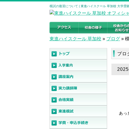
模試の復習について | 東進ハイスクール 草加校 大学
東進ハイスクール 草加校
»
ブログ
»
ブロ
20
あっ