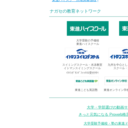
東進ハイスクール海浜幕張校
|
ナガセの教育ネットワーク
大学受験の予備校
東進ハイスクール
スイミングスクール・水泳教室
九州を中心とし
イトマンスイミングスクール
スクール・
ｲﾄﾏﾝｸﾞﾗﾝﾄﾞﾌｨｯﾄﾈｽ受付中!
東進オンライン学
東進こども英語塾
大学・学部選びの動画サイ
きっと元気になる Proverb格
大学受験予備校・塾の東進ド