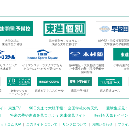
大学入試の
完全個別カリキュラムで
総合型・学校推薦型選
東進衛星予備校
成績を大巾に伸ばす
大学受験の早稲田
たスイミング
イトマンスポーツスクエアなら
阪神地区・大阪北摂に展開
小中高生の
水泳教室
あなたにぴったりが見つかる
小中高生の塾・現役予備校
東
個別指導
校
東進ビジネススクール
東進中学NET
東大特進コース
東進デジタル
ユニバーシティ
ト 東進TV
90日先まで大胆予報！ 全国学校のお天気
受験生必見！
言
将来の夢や進路を見つけよう 未来発見サイト
時刻も天気もイベン
ットコムTOP
｜
このサイトについて
｜
リンクについて
｜
お問い合わせ
｜
プライ