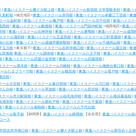
校
|
東進ハイスクール勝どき駅上校
|
東進ハイスクール新宿校 大学受験本科
|
東進ハ
人形町校
<城北地区>
東進ハイスクール赤羽校
|
東進ハイスクール本郷三丁目校
|
東
クール金町校
|
東進ハイスクール亀戸校
|
東進ハイスクール北千住校
|
東進ハイスク
葛西校
|
東進ハイスクール船堀校
|
東進ハイスクール門前仲町校
<城西地区>
東進ハ
寺校
|
東進ハイスクール石神井校
|
東進ハイスクール巣鴨校
|
東進ハイスクール成増
スクール蒲田校
|
東進ハイスクール五反田校
|
東進ハイスクール三軒茶屋校
|
東進ハ
由が丘校
|
東進ハイスクール成城学園前駅校
|
東進ハイスクール千歳烏山校
|
東進ハ
子玉川校
<東京都下>
東進ハイスクール吉祥寺南口校
|
東進ハイスクール国立校
|
東
ル田無校
東進ハイスクール調布校
|
東進ハイスクール八王子校
|
東進ハイスクール東
校
|
東進ハイスクール武蔵小金井校
|
東進ハイスクール武蔵境校
|
イスクール厚木校
|
東進ハイスクール川崎校
|
東進ハイスクール湘南台東口校
|
東進
クールたまプラーザ校
|
東進ハイスクール鶴見校
|
東進ハイスクール登戸校
|
東進ハイ
横浜校
|
クール大宮校
|
東進ハイスクール春日部校
|
東進ハイスクール川口校
|
東進ハイスク
げん台校
|
東進ハイスクール草加校
|
東進ハイスクール所沢校
|
東進ハイスクール南
スクール市川駅前校
|
東進ハイスクール稲毛海岸校
|
東進ハイスクール海浜幕張校
|
新浦安校
|
東進ハイスクール新松戸校
|
東進ハイスクール千葉校
|
東進ハイスクール
校
|
東進ハイスクール南柏校
|
東進ハイスクール八千代台校
スクール取手校
【静岡県】
東進ハイスクール静岡校
【奈良県】
東進ハイスクール奈
コース
学部吉祥寺南口校
|
東進ハイスクール勝どき駅上校
|
東進ハイスクール新百合ヶ丘校