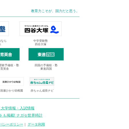
教育力こそが、国力だと思う。
抜なら
中学受験塾
塾
四谷大塚
受験予備校・塾
四国の予備校・塾
進育英舎
東進四国
清瀬ひかり幼稚園
赤ちゃん成長ナビ
 大学情報・入試情報
トも掲載! ナガセ世界時計
バシーポリシー
｜
データ利用