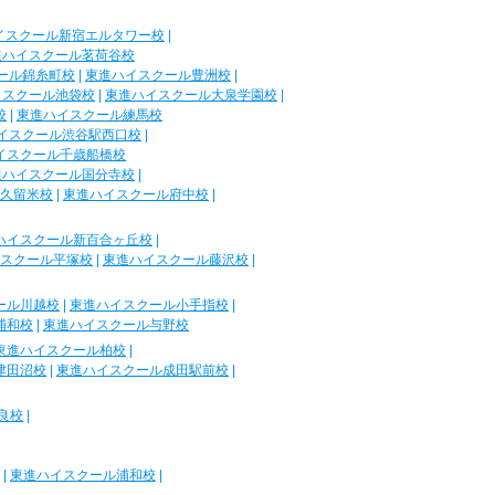
イスクール新宿エルタワー校
|
進ハイスクール茗荷谷校
ール錦糸町校
|
東進ハイスクール豊洲校
|
イスクール池袋校
|
東進ハイスクール大泉学園校
|
校
|
東進ハイスクール練馬校
イスクール渋谷駅西口校
|
イスクール千歳船橋校
進ハイスクール国分寺校
|
久留米校
|
東進ハイスクール府中校
|
ハイスクール新百合ヶ丘校
|
スクール平塚校
|
東進ハイスクール藤沢校
|
ール川越校
|
東進ハイスクール小手指校
|
浦和校
|
東進ハイスクール与野校
東進ハイスクール柏校
|
津田沼校
|
東進ハイスクール成田駅前校
|
良校
|
|
東進ハイスクール浦和校
|