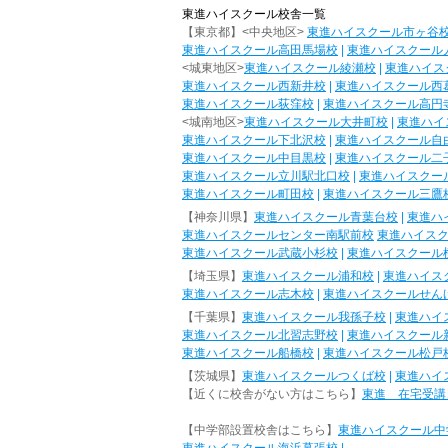
東進ハイスクール校舎一覧
【東京都】<中央地区>
東進ハイスクール市ヶ谷
東進ハイスクール高田馬場校
|
東進ハイスクール
<城東地区>
東進ハイスクール綾瀬校
|
東進ハイス
東進ハイスクール西新井校
|
東進ハイスクール西
東進ハイスクール荻窪校
|
東進ハイスクール高円
<城南地区>
東進ハイスクール大井町校
|
東進ハイ
東進ハイスクール下北沢校
|
東進ハイスクール自
東進ハイスクール中目黒校
|
東進ハイスクール二
東進ハイスクール立川駅北口校
|
東進ハイスクー
東進ハイスクール町田校
|
東進ハイスクール三鷹
【神奈川県】
東進ハイスクール青葉台校
|
東進ハ
東進ハイスクールセンター南駅前校
東進ハイス
東進ハイスクール武蔵小杉校
|
東進ハイスクール
【埼玉県】
東進ハイスクール浦和校
|
東進ハイス
東進ハイスクール志木校
|
東進ハイスクールせん
【千葉県】
東進ハイスクール我孫子校
|
東進ハイ
東進ハイスクール北習志野校
|
東進ハイスクール
東進ハイスクール船橋校
|
東進ハイスクール松戸
【茨城県】
東進ハイスクールつくば校
|
東進ハイ
【近くに校舎がない方はこちら】
東進 在宅受講
【中学部設置校舎はこちら】
東進ハイスクール中