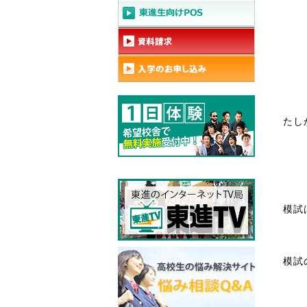
たし
模試
模試