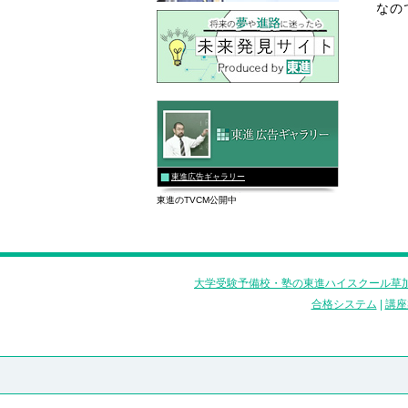
なの
東進広告ギャラリー
東進のTVCM公開中
大学受験予備校・塾の東進ハイスクール草加
合格システム
|
講座