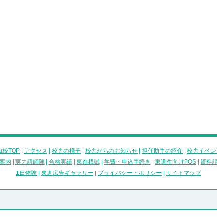
校TOP
|
アクセス
|
校舎の様子
|
校舎からのお知らせ
|
担任助手の紹介
|
校舎イベン
案内
|
実力講師陣
|
合格実績
|
東進模試
|
学費・申込手続き
|
東進生向けPOS
|
資料
1日体験
|
東進広告ギャラリー
|
プライバシー・ポリシー
|
サイトマップ