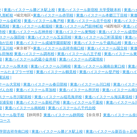
校
|
東進ハイスクール勝どき駅上校
|
東進ハイスクール新宿校 大学受験本科
|
東進ハ
人形町校
<城北地区>
東進ハイスクール赤羽校
|
東進ハイスクール本郷三丁目校
|
東
クール金町校
|
東進ハイスクール亀戸校
|
東進ハイスクール北千住校
|
東進ハイスク
葛西校
|
東進ハイスクール船堀校
|
東進ハイスクール門前仲町校
<城西地区>
東進ハ
寺校
|
東進ハイスクール石神井校
|
東進ハイスクール巣鴨校
|
東進ハイスクール成増
スクール蒲田校
|
東進ハイスクール五反田校
|
東進ハイスクール三軒茶屋校
|
東進ハ
由が丘校
|
東進ハイスクール成城学園前駅校
|
東進ハイスクール千歳烏山校
|
東進ハ
子玉川校
<東京都下>
東進ハイスクール吉祥寺南口校
|
東進ハイスクール国立校
|
東
ル田無校
東進ハイスクール調布校
|
東進ハイスクール八王子校
|
東進ハイスクール東
校
|
東進ハイスクール武蔵小金井校
|
東進ハイスクール武蔵境校
|
イスクール厚木校
|
東進ハイスクール川崎校
|
東進ハイスクール湘南台東口校
|
東進
クールたまプラーザ校
|
東進ハイスクール鶴見校
|
東進ハイスクール登戸校
|
東進ハイ
横浜校
|
クール大宮校
|
東進ハイスクール春日部校
|
東進ハイスクール川口校
|
東進ハイスク
げん台校
|
東進ハイスクール草加校
|
東進ハイスクール所沢校
|
東進ハイスクール南
スクール市川駅前校
|
東進ハイスクール稲毛海岸校
|
東進ハイスクール海浜幕張校
|
新浦安校
|
東進ハイスクール新松戸校
|
東進ハイスクール千葉校
|
東進ハイスクール
校
|
東進ハイスクール南柏校
|
東進ハイスクール八千代台校
スクール取手校
【静岡県】
東進ハイスクール静岡校
【奈良県】
東進ハイスクール奈
コース
学部吉祥寺南口校
|
東進ハイスクール勝どき駅上校
|
東進ハイスクール新百合ヶ丘校