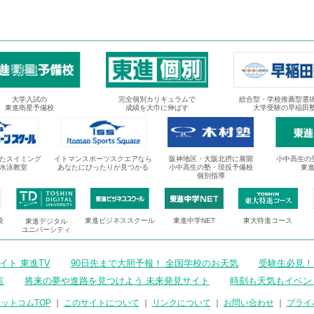
大学入試の
完全個別カリキュラムで
総合型・学校推薦型選
東進衛星予備校
成績を大巾に伸ばす
大学受験の早稲田
たスイミング
イトマンスポーツスクエアなら
阪神地区・大阪北摂に展開
小中高生の
水泳教室
あなたにぴったりが見つかる
小中高生の塾・現役予備校
東
個別指導
校
東進ビジネススクール
東進中学NET
東大特進コース
東進デジタル
ユニバーシティ
ト 東進TV
90日先まで大胆予報！ 全国学校のお天気
受験生必見！
言
将来の夢や進路を見つけよう 未来発見サイト
時刻も天気もイベン
ットコムTOP
｜
このサイトについて
｜
リンクについて
｜
お問い合わせ
｜
プライ