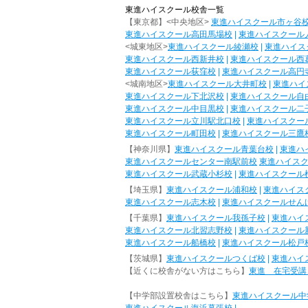
東進ハイスクール校舎一覧
【東京都】<中央地区>
東進ハイスクール市ヶ谷
東進ハイスクール高田馬場校
|
東進ハイスクール
<城東地区>
東進ハイスクール綾瀬校
|
東進ハイス
東進ハイスクール西新井校
|
東進ハイスクール西
東進ハイスクール荻窪校
|
東進ハイスクール高円
<城南地区>
東進ハイスクール大井町校
|
東進ハイ
東進ハイスクール下北沢校
|
東進ハイスクール自
東進ハイスクール中目黒校
|
東進ハイスクール二
東進ハイスクール立川駅北口校
|
東進ハイスクー
東進ハイスクール町田校
|
東進ハイスクール三鷹
【神奈川県】
東進ハイスクール青葉台校
|
東進ハ
東進ハイスクールセンター南駅前校
東進ハイス
東進ハイスクール武蔵小杉校
|
東進ハイスクール
【埼玉県】
東進ハイスクール浦和校
|
東進ハイス
東進ハイスクール志木校
|
東進ハイスクールせん
【千葉県】
東進ハイスクール我孫子校
|
東進ハイ
東進ハイスクール北習志野校
|
東進ハイスクール
東進ハイスクール船橋校
|
東進ハイスクール松戸
【茨城県】
東進ハイスクールつくば校
|
東進ハイ
【近くに校舎がない方はこちら】
東進 在宅受講
【中学部設置校舎はこちら】
東進ハイスクール中