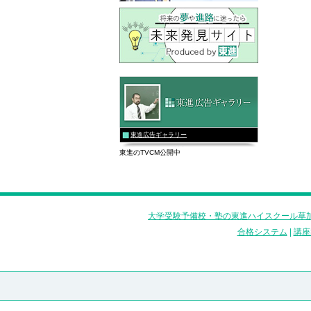
東進広告ギャラリー
東進のTVCM公開中
大学受験予備校・塾の東進ハイスクール草加
合格システム
|
講座