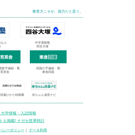
教育力こそが、国力だと思う。
抜なら
中学受験塾
塾
四谷大塚
受験予備校・塾
四国の予備校・塾
進育英舎
東進四国
清瀬ひかり幼稚園
赤ちゃん成長ナビ
 大学情報・入試情報
トも掲載! ナガセ世界時計
バシーポリシー
｜
データ利用