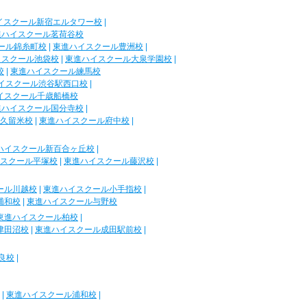
イスクール新宿エルタワー校
|
進ハイスクール茗荷谷校
ール錦糸町校
|
東進ハイスクール豊洲校
|
イスクール池袋校
|
東進ハイスクール大泉学園校
|
校
|
東進ハイスクール練馬校
イスクール渋谷駅西口校
|
イスクール千歳船橋校
進ハイスクール国分寺校
|
久留米校
|
東進ハイスクール府中校
|
ハイスクール新百合ヶ丘校
|
スクール平塚校
|
東進ハイスクール藤沢校
|
ール川越校
|
東進ハイスクール小手指校
|
浦和校
|
東進ハイスクール与野校
東進ハイスクール柏校
|
津田沼校
|
東進ハイスクール成田駅前校
|
良校
|
|
東進ハイスクール浦和校
|