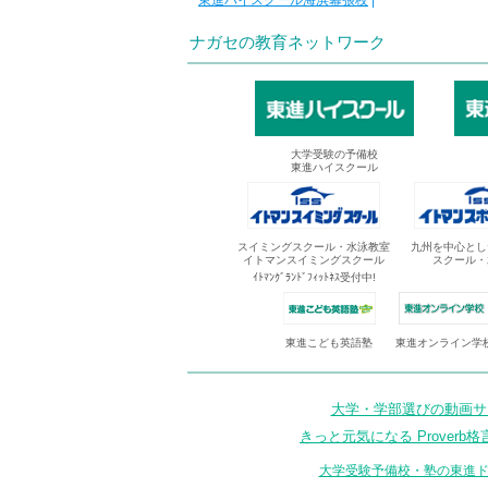
東進ハイスクール海浜幕張校
|
ナガセの教育ネットワーク
大学受験の予備校
東進ハイスクール
スイミングスクール・水泳教室
九州を中心とし
イトマンスイミングスクール
スクール・
ｲﾄﾏﾝｸﾞﾗﾝﾄﾞﾌｨｯﾄﾈｽ受付中!
東進オンライン学
東進こども英語塾
大学・学部選びの動画サイ
きっと元気になる Proverb格
大学受験予備校・塾の東進ド