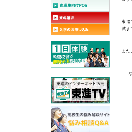
東進
試ま
また