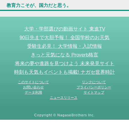
教育力こそが、国力だと思う。
大学・学部選びの動画サイト 東進TV
90日先まで大胆予報！ 全国学校のお天気
受験生必見！ 大学情報・入試情報
きっと元気になる Proverb格言
将来の夢や進路を見つけよう 未来発見サイト
時刻も天気もイベントも掲載! ナガセ世界時計
このサイトについて
リンクについて
お問い合わせ
プライバシーポリシー
データ利用
サイトマップ
ニュースリリース
Copyright © NagaseBrothers Inc.