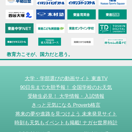
教育力こそが、国力だと思う。
大学・学部選びの動画サイト 東進TV
90日先まで大胆予報！ 全国学校のお天気
受験生必見！ 大学情報・入試情報
きっと元気になる Proverb格言
将来の夢や進路を見つけよう 未来発見サイト
時刻も天気もイベントも掲載! ナガセ世界時計