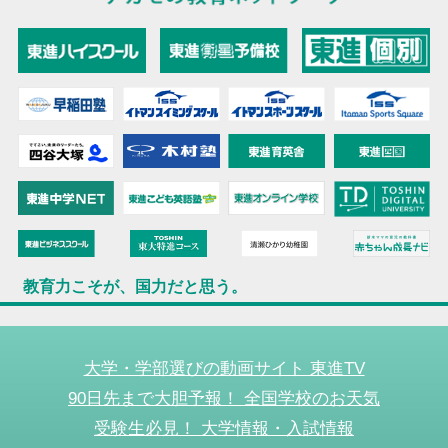
教育力こそが、国力だと思う。
大学・学部選びの動画サイト 東進TV
90日先まで大胆予報！ 全国学校のお天気
受験生必見！ 大学情報・入試情報