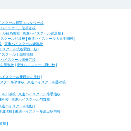
イスクール新宿エルタワー校
|
進ハイスクール茗荷谷校
ール錦糸町校
|
東進ハイスクール豊洲校
|
イスクール池袋校
|
東進ハイスクール大泉学園校
|
校
|
東進ハイスクール練馬校
イスクール渋谷駅西口校
|
イスクール千歳船橋校
進ハイスクール国分寺校
|
久留米校
|
東進ハイスクール府中校
|
ハイスクール新百合ヶ丘校
|
スクール平塚校
|
東進ハイスクール藤沢校
|
ール川越校
|
東進ハイスクール小手指校
|
浦和校
|
東進ハイスクール与野校
東進ハイスクール柏校
|
津田沼校
|
東進ハイスクール成田駅前校
|
良校
|