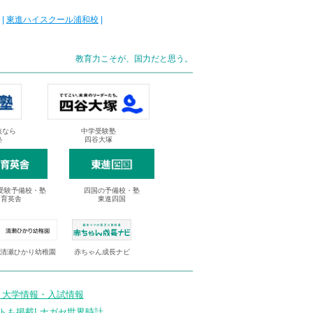
|
東進ハイスクール浦和校
|
教育力こそが、国力だと思う。
抜なら
中学受験塾
塾
四谷大塚
受験予備校・塾
四国の予備校・塾
進育英舎
東進四国
清瀬ひかり幼稚園
赤ちゃん成長ナビ
 大学情報・入試情報
トも掲載! ナガセ世界時計