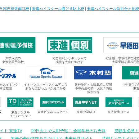
学部吉祥寺南口校
|
東進ハイスクール勝どき駅上校
|
東進ハイスクール新百合ヶ丘校
大学入試の
完全個別カリキュラムで
総合型・学校推薦型選
東進衛星予備校
成績を大巾に伸ばす
大学受験の早稲田
たスイミング
イトマンスポーツスクエアなら
阪神地区・大阪北摂に展開
小中高生の
水泳教室
あなたにぴったりが見つかる
小中高生の塾・現役予備校
東
個別指導
校
東進ビジネススクール
東進中学NET
東大特進コース
東進デジタル
ユニバーシティ
ト 東進TV
90日先まで大胆予報！ 全国学校のお天気
受験生必見！
言
将来の夢や進路を見つけよう 未来発見サイト
時刻も天気もイベン