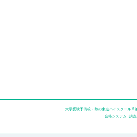
大学受験予備校・塾の東進ハイスクール草加
合格システム
|
講座