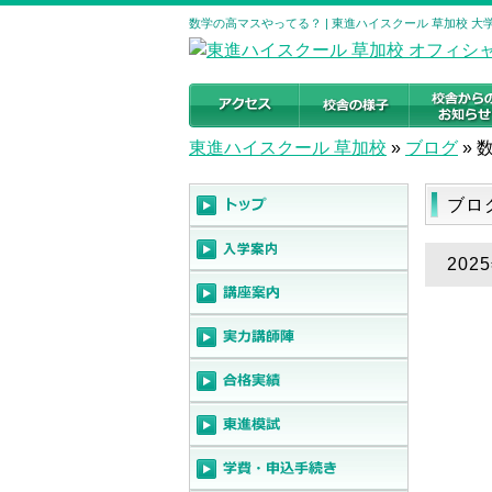
数学の高マスやってる？ | 東進ハイスクール 草加校 
東進ハイスクール 草加校
»
ブログ
»
ブロ
20