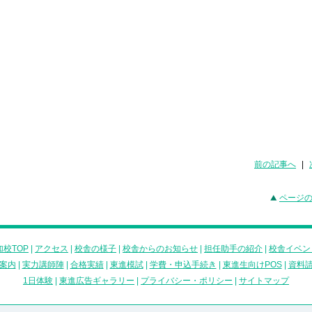
前の記事へ
|
ページ
校TOP
|
アクセス
|
校舎の様子
|
校舎からのお知らせ
|
担任助手の紹介
|
校舎イベン
案内
|
実力講師陣
|
合格実績
|
東進模試
|
学費・申込手続き
|
東進生向けPOS
|
資料
1日体験
|
東進広告ギャラリー
|
プライバシー・ポリシー
|
サイトマップ