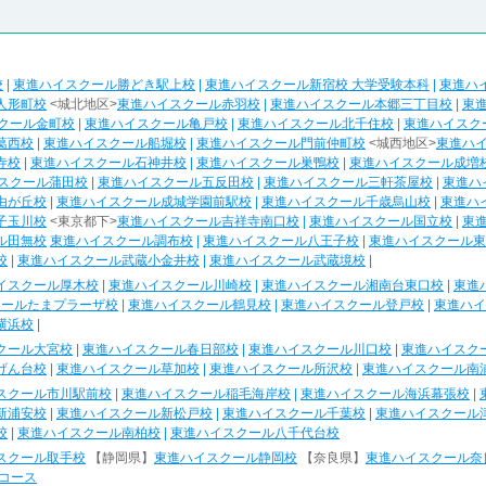
校
|
東進ハイスクール勝どき駅上校
|
東進ハイスクール新宿校 大学受験本科
|
東進ハ
人形町校
<城北地区>
東進ハイスクール赤羽校
|
東進ハイスクール本郷三丁目校
|
東
クール金町校
|
東進ハイスクール亀戸校
|
東進ハイスクール北千住校
|
東進ハイスク
葛西校
|
東進ハイスクール船堀校
|
東進ハイスクール門前仲町校
<城西地区>
東進ハ
寺校
|
東進ハイスクール石神井校
|
東進ハイスクール巣鴨校
|
東進ハイスクール成増
スクール蒲田校
|
東進ハイスクール五反田校
|
東進ハイスクール三軒茶屋校
|
東進ハ
由が丘校
|
東進ハイスクール成城学園前駅校
|
東進ハイスクール千歳烏山校
|
東進ハ
子玉川校
<東京都下>
東進ハイスクール吉祥寺南口校
|
東進ハイスクール国立校
|
東
ル田無校
東進ハイスクール調布校
|
東進ハイスクール八王子校
|
東進ハイスクール東
校
|
東進ハイスクール武蔵小金井校
|
東進ハイスクール武蔵境校
|
イスクール厚木校
|
東進ハイスクール川崎校
|
東進ハイスクール湘南台東口校
|
東進
クールたまプラーザ校
|
東進ハイスクール鶴見校
|
東進ハイスクール登戸校
|
東進ハイ
横浜校
|
クール大宮校
|
東進ハイスクール春日部校
|
東進ハイスクール川口校
|
東進ハイスク
げん台校
|
東進ハイスクール草加校
|
東進ハイスクール所沢校
|
東進ハイスクール南
スクール市川駅前校
|
東進ハイスクール稲毛海岸校
|
東進ハイスクール海浜幕張校
|
新浦安校
|
東進ハイスクール新松戸校
|
東進ハイスクール千葉校
|
東進ハイスクール
校
|
東進ハイスクール南柏校
|
東進ハイスクール八千代台校
スクール取手校
【静岡県】
東進ハイスクール静岡校
【奈良県】
東進ハイスクール奈
コース