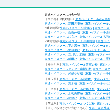
東進ハイスクール校舎一覧
【東京都】<中央地区>
東進ハイスクール市ヶ谷
東進ハイスクール高田馬場校
|
東進ハイスクール
<城東地区>
東進ハイスクール綾瀬校
|
東進ハイス
東進ハイスクール西新井校
|
東進ハイスクール西
東進ハイスクール荻窪校
|
東進ハイスクール高円
<城南地区>
東進ハイスクール大井町校
|
東進ハイ
東進ハイスクール下北沢校
|
東進ハイスクール自
東進ハイスクール中目黒校
|
東進ハイスクール二
東進ハイスクール立川駅北口校
|
東進ハイスクー
東進ハイスクール町田校
|
東進ハイスクール三鷹
【神奈川県】
東進ハイスクール青葉台校
|
東進ハ
東進ハイスクールセンター南駅前校
東進ハイス
東進ハイスクール武蔵小杉校
|
東進ハイスクール
【埼玉県】
東進ハイスクール浦和校
|
東進ハイス
東進ハイスクール志木校
|
東進ハイスクールせん
【千葉県】
東進ハイスクール我孫子校
|
東進ハイ
東進ハイスクール北習志野校
|
東進ハイスクール
東進ハイスクール船橋校
|
東進ハイスクール松戸
【茨城県】
東進ハイスクールつくば校
|
東進ハイ
【近くに校舎がない方はこちら】
東進 在宅受講