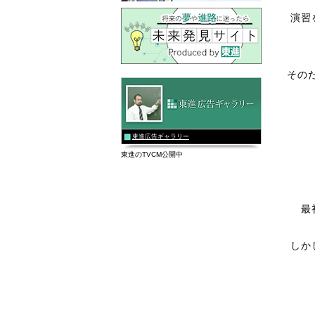
演習
その
東進広告ギャラリー
東進のTVCM公開中
最
しか